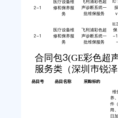
飞利浦彩色超
IU
医疗设备维
声诊断系统一
探
2-1
修和保养服
批维保服务
务
IE
医疗设备维
飞利浦彩色超
保
2-1
修和保养服
声诊断系统一
-
务
批维保服务
合同包3(GE彩色超
服务类（深圳市锐泽
品目号
品目名称
采购标的
维
养
件
用
日