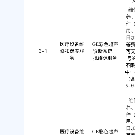
维
养
件
用
日
医疗设备维
GE彩色超声
等
3-1
修和保养服
诊断系统一
可
务
批维保服务
号
不限
中：G
（含
5-
维
养
件
用
日
医疗设备维
GE彩色超声