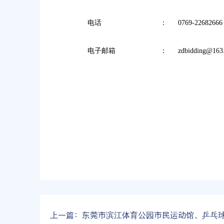
电话
：
0769-22682666
电子邮箱
：
zdbidding@163
上一篇：
东莞市滨江体育公园市民运动馆、乒乓球馆运营及武术棋艺培训合作机构引进项目公开遴